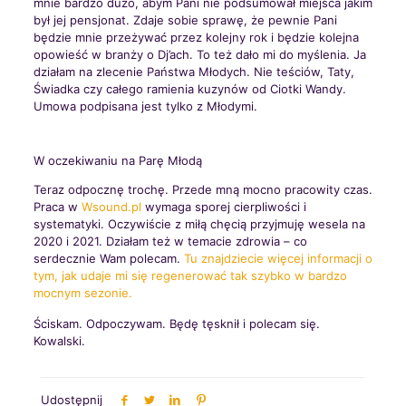
mnie bardzo dużo, abym Pani nie podsumował miejsca jakim
był jej pensjonat. Zdaje sobie sprawę, że pewnie Pani
będzie mnie przeżywać przez kolejny rok i będzie kolejna
opowieść w branży o Dj’ach. To też dało mi do myślenia. Ja
działam na zlecenie Państwa Młodych. Nie teściów, Taty,
Świadka czy całego ramienia kuzynów od Ciotki Wandy.
Umowa podpisana jest tylko z Młodymi.
W oczekiwaniu na Parę Młodą
Teraz odpocznę trochę. Przede mną mocno pracowity czas.
Praca w
Wsound.pl
wymaga sporej cierpliwości i
systematyki. Oczywiście z miłą chęcią przyjmuję wesela na
2020 i 2021. Działam też w temacie zdrowia – co
serdecznie Wam polecam.
Tu znajdziecie więcej informacji o
tym, jak udaje mi się regenerować tak szybko w bardzo
mocnym sezonie.
Ściskam. Odpoczywam. Będę tęsknił i polecam się.
Kowalski.
Udostępnij