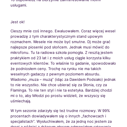
usługami.
Jest ok!
Cieszy mnie coś innego. Ewaluowałem. Coraz więcej wesel
prowadzę z tym charakterystycznym stand upowym
rozmachem. Wesele nie może być smutne. Dj może grać
najlepsze piosenki pod słońcem. Jednak musi mówić do
mikrofonu. Tu ta radiowa szkoła pomogła. Z resztą jestem
praktykiem od 23 lat i z moich usług ciągle korzysta kilku
eventowych klientów. To właśnie to gadanie, spowodowało
że podniosłem ceny. Trochę na rynku nie ma takich
weselnych gadaczy z pewnym poziomem absurdu.
Wiadomo „muza – muzą” (idąc za Dawidem Podsiało) jednak
to nie wszystko. Nie chce ubierać się za Słonia, czy za
Flaminga. To nie ten styl i nie ta estetyka. Bardziej chodzi
mi o to, aby Młodzi po prostu widzieli, że wszyscy się
uśmiechają.
W tym sezonie zdarzyły się też trudne rozmowy. W 99%
procentach dowiadywałem się o innych „fachowcach i
specjalistach”. Wysłuchiwałem, że za jedną noc jestem za
drogi a później z drżącym głosem odmawiałem ratowania