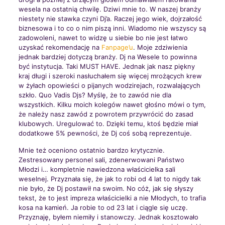
wesela na ostatnią chwilę. Dziwi mnie to. W naszej branży
niestety nie stawka czyni Dj’a. Raczej jego wiek, dojrzałość
biznesowa i to co o nim piszą inni. Wiadomo nie wszyscy są
zadowoleni, nawet to widzę u siebie bo nie jest łatwo
uzyskać rekomendację na
Fanpage’u
. Moje zdziwienia
jednak bardziej dotyczą branży. Dj na Wesele to powinna
być instytucja. Taki MUST HAVE. Jednak jak nasz piękny
kraj długi i szeroki nasłuchałem się więcej mrożących krew
w żyłach opowieści o pijanych wodzirejach, rozwalających
szkło. Quo Vadis Djs? Myślę, że to zawód nie dla
wszystkich. Kilku moich kolegów nawet głośno mówi o tym,
że należy nasz zawód z powrotem przywrócić do zasad
klubowych. Uregulować to. Dzięki temu, ktoś będzie miał
dodatkowe 5% pewności, że Dj coś sobą reprezentuje.
Mnie też oceniono ostatnio bardzo krytycznie.
Zestresowany personel sali, zdenerwowani Państwo
Młodzi i… kompletnie nawiedzona właścicielka sali
weselnej. Przyznała się, że jak to robi od 4 lat to nigdy tak
nie było, że Dj postawił na swoim. No cóż, jak się słyszy
tekst, że to jest impreza właścicielki a nie Młodych, to trafia
kosa na kamień. Ja robie to od 23 lat i ciągle się uczę.
Przyznaję, byłem niemiły i stanowczy. Jednak kosztowało