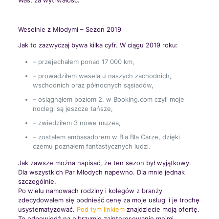
Was, za wytrwałość.
Weselnie z Młodymi – Sezon 2019
Jak to zazwyczaj bywa kilka cyfr. W ciągu 2019 roku:
– przejechałem ponad 17 000 km,
– prowadziłem wesela u naszych zachodnich,
wschodnich oraz północnych sąsiadów,
– osiągnąłem poziom 2. w Booking.com czyli moje
noclegi są jeszcze tańsze,
– zwiedziłem 3 nowe muzea,
– zostałem ambasadorem w Bla Bla Carze, dzięki
czemu poznałem fantastycznych ludzi.
Jak zawsze można napisać, że ten sezon był wyjątkowy.
Dla wszystkich Par Młodych napewno. Dla mnie jednak
szczególnie.
Po wielu namowach rodziny i kolegów z branży
zdecydowałem się podnieść cenę za moje usługi i je trochę
usystematyzować.
Pod tym linkiem
znajdziecie moją ofertę.
To odpowiedź na olbrzymie zainteresowanie moimi